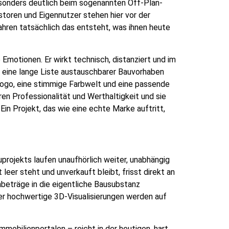
esonders deutlich beim sogenannten Off-Plan-
storen und Eigennutzer stehen hier vor der
Jahren tatsächlich das entsteht, was ihnen heute
 Emotionen. Er wirkt technisch, distanziert und im
in eine lange Liste austauschbarer Bauvorhaben
 Logo, eine stimmige Farbwelt und eine passende
ren Professionalität und Werthaltigkeit und sie
in Projekt, das wie eine echte Marke auftritt,
uprojekts laufen unaufhörlich weiter, unabhängig
leer steht und unverkauft bleibt, frisst direkt an
beträge in die eigentliche Bausubstanz
er hochwertige 3D-Visualisierungen werden auf
mobilienportalen – reicht in der heutigen, hart