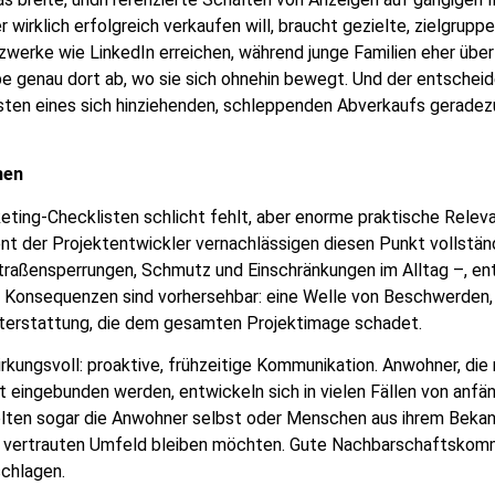
irklich erfolgreich verkaufen will, braucht gezielte, zielgrupp
tzwerke wie LinkedIn erreichen, während junge Familien eher ü
e genau dort ab, wo sie sich ohnehin bewegt. Und der entschei
ten eines sich hinziehenden, schleppenden Abverkaufs geradezu 
nen
keting-Checklisten schlicht fehlt, aber enorme praktische Rele
nt der Projektentwickler vernachlässigen diesen Punkt vollstä
traßensperrungen, Schmutz und Einschränkungen im Alltag –, en
e Konsequenzen sind vorhersehbar: eine Welle von Beschwerden
hterstattung, die dem gesamten Projektimage schadet.
irkungsvoll: proaktive, frühzeitige Kommunikation. Anwohner, die
t eingebunden werden, entwickeln sich in vielen Fällen von anfä
elten sogar die Anwohner selbst oder Menschen aus ihrem Bekan
rem vertrauten Umfeld bleiben möchten. Gute Nachbarschaftskommu
schlagen.