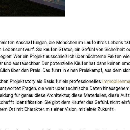
alsten Anschaffungen, die Menschen im Laufe ihres Lebens täti
Lebensentwurf. Sie kaufen Status, ein Gefühl von Sicherheit od
ategien: Wer ein Projekt ausschließlich über nüchterne Fakten 
r und austauschbar. Der potenzielle Käufer hat dann keinen emot
eßlich über den Preis. Das führt in einen Preiskampf, aus dem si
chen Projektstory als Basis für ein professionelles
Immobilienma
 beantwortet Fragen, die weit über technische Daten hinausgeh
idung für genau diese Architektur, diese Materialien, diese Auf
hafft Identifikation. Sie gibt dem Käufer das Gefühl, nicht ein
 Ort mit Charakter, mit einer Vision, mit einer Zukunft.