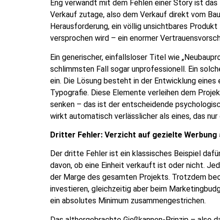
Eng verwandt mit dem Fehlen einer Story ist das
Verkauf zutage, also dem Verkauf direkt vom Baup
Herausforderung, ein völlig unsichtbares Produkt 
versprochen wird – ein enormer Vertrauensvorsch
Ein generischer, einfallsloser Titel wie „Neubaup
schlimmsten Fall sogar unprofessionell. Ein solch
ein. Die Lösung besteht in der Entwicklung eines
Typografie. Diese Elemente verleihen dem Projekt 
senken – das ist der entscheidende psychologisch
wirkt automatisch verlässlicher als eines, das nur
Dritter Fehler: Verzicht auf gezielte Werbu
Der dritte Fehler ist ein klassisches Beispiel da
davon, ob eine Einheit verkauft ist oder nicht. J
der Marge des gesamten Projekts. Trotzdem beoba
investieren, gleichzeitig aber beim Marketingbu
ein absolutes Minimum zusammengestrichen.
Das althergebrachte Gießkannen-Prinzip – also da