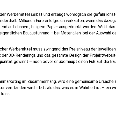
t der Werbemittel selbst und erzeugt womöglich die gefährlichst
erthalb Millionen Euro erfolgreich verkaufen, wenn das dazugeh
nd auf dünnem, billigem Papier ausgedruckt worden. Wirkt das 
eigentlichen Bauausführung – bei Materialien, bei der Auswahl 
licher Werbemittel muss zwingend das Preisniveau der jeweiligen 
 der 3D-Renderings und das gesamte Design der Projektwebsite. 
qualität gewinnt – noch bevor er überhaupt einen Fuß auf die Ba
ienmarketing im Zusammenhang, wird eine gemeinsame Ursache s
or verstanden wird, statt als das, was es in Wahrheit ist – ein 
 kann.