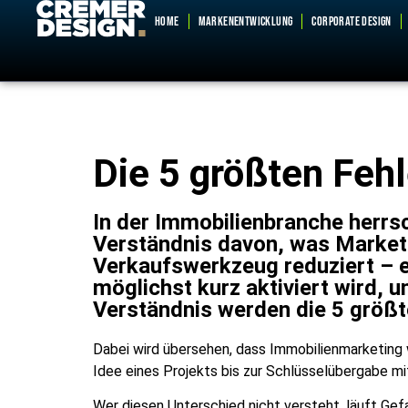
HOME
MARKENENTWICKLUNG
CORPORATE DESIGN
Die 5 größten Feh
In der Immobilienbranche herrsc
Verständnis davon, was Marketing
Verkaufswerkzeug reduziert – e
möglichst kurz aktiviert wird, 
Verständnis werden die 5 größ
Dabei wird übersehen, dass Immobilienmarketing w
Idee eines Projekts bis zur Schlüsselübergabe 
Wer diesen Unterschied nicht versteht, läuft Gef