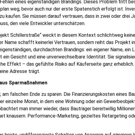
 Fehlen eines eigenständigen Brandings. Dieses Problem tritt b
lan weg, bevor auch nur der erste Spatenstich erfolgt ist. Inve
zu kaufen. Sie müssen darauf vertrauen, dass in zwei oder drei 
uss, den viele Entwickler unterschätzen.
rojekt Schillerstraße“ weckt in diesem Kontext schlichtweg keine
er Name schafft keinerlei Vertrauen, sondern reiht das Projekt 
 eigenständigen, durchdachten Brandings: ein eigener Name, ein
ein Gesicht und eine unverwechselbare Identität. Sie signalisie
e Effekt – das gefühlte Risiko auf Käuferseite ganz erheblich. E
 eine Adresse trägt.
ng aus Sparmaßnahmen
für, am falschen Ende zu sparen. Die Finanzierungskosten eines Ba
eder einzelne Monat, in dem eine Wohnung oder ein Gewerbeobjekt 
chtet man immer wieder, dass Bauträger bereitwillig Millionen
dget knausern. Performance-Marketing, gezieltes Retargeting od
s breite, undifferenzierte Schalten von Anzeigen auf gängigen Im